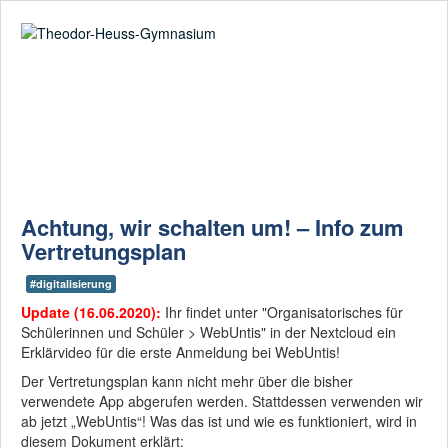
Suche
02361-375940
email@thgre.de
Digitale
Ausstattung: Wir
gehen mit der Zeit!
Achtung, wir schalten um! – Info zum
Vertretungsplan
Am THG herrscht
eine vertrauensvolle
Lernatmosphäre
#digitalisierung
Update (16.06.2020):
Ihr findet unter "Organisatorisches für
Schülerinnen und Schüler > WebUntis" in der Nextcloud ein
Beginnen mit
"Bilingual" - enden
Erklärvideo für die erste Anmeldung bei WebUntis!
mit einem
Der Vertretungsplan kann nicht mehr über die bisher
CertiLingua-
verwendete App abgerufen werden. Stattdessen verwenden wir
Zertifikat
ab jetzt „WebUntis“! Was das ist und wie es funktioniert, wird in
diesem Dokument erklärt: