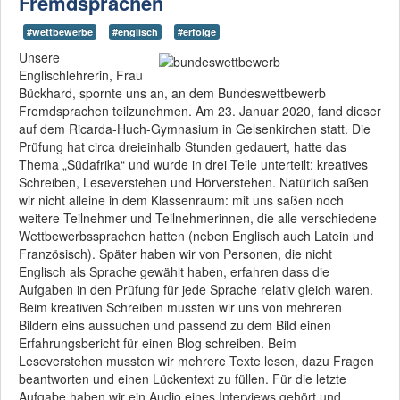
Fremdsprachen
#wettbewerbe
#englisch
#erfolge
Unsere
Englischlehrerin, Frau
Bückhard, spornte uns an, an dem Bundeswettbewerb
Fremdsprachen teilzunehmen. Am 23. Januar 2020, fand dieser
auf dem Ricarda-Huch-Gymnasium in Gelsenkirchen statt. Die
Prüfung hat circa dreieinhalb Stunden gedauert, hatte das
Thema „Südafrika“ und wurde in drei Teile unterteilt: kreatives
Schreiben, Leseverstehen und Hörverstehen. Natürlich saßen
wir nicht alleine in dem Klassenraum: mit uns saßen noch
weitere Teilnehmer und Teilnehmerinnen, die alle verschiedene
Wettbewerbssprachen hatten (neben Englisch auch Latein und
Französisch). Später haben wir von Personen, die nicht
Englisch als Sprache gewählt haben, erfahren dass die
Aufgaben in den Prüfung für jede Sprache relativ gleich waren.
Beim kreativen Schreiben mussten wir uns von mehreren
Bildern eins aussuchen und passend zu dem Bild einen
Erfahrungsbericht für einen Blog schreiben. Beim
Leseverstehen mussten wir mehrere Texte lesen, dazu Fragen
beantworten und einen Lückentext zu füllen. Für die letzte
Aufgabe haben wir ein Audio eines Interviews gehört und