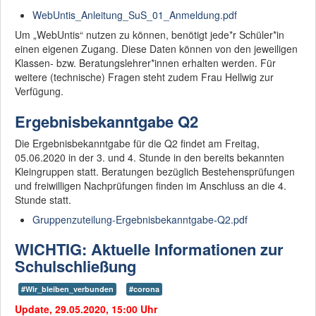
WebUntis_Anleitung_SuS_01_Anmeldung.pdf
Das THG ist eine
MINT-freundliche
Um „WebUntis“ nutzen zu können, benötigt jede*r Schüler*in
Schule - schon ab
einen eigenen Zugang. Diese Daten können von den jeweiligen
der 5ten Klasse!
Klassen- bzw. Beratungslehrer*innen erhalten werden. Für
weitere (technische) Fragen steht zudem Frau Hellwig zur
Mit "Darstellen und
Verfügung.
Gestalten" werden
künstlerische
Ergebnisbekanntgabe Q2
Begabungen
gefördert!
Die Ergebnisbekanntgabe für die Q2 findet am Freitag,
05.06.2020 in der 3. und 4. Stunde in den bereits bekannten
Kleingruppen statt. Beratungen bezüglich Bestehensprüfungen
Die QA hat es
bestätigt - wir sind
und freiwilligen Nachprüfungen finden im Anschluss an die 4.
stark in
Stunde statt.
kooperativen
Gruppenzuteilung-Ergebnisbekanntgabe-Q2.pdf
Lernformen!
WICHTIG: Aktuelle Informationen zur
Schulschließung
Wir nehmen die
#Wir_bleiben_verbunden
#corona
Digitalisierung
ernst!
Update, 29.05.2020, 15:00 Uhr