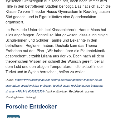
syrischen Grenzregion nun schon her, doch noch immer wird
Hilfe in den betroffenen Städten benötigt. Das hat sich auch die
Klasse 7b vom Theodor-Heuss-Gymnasium in Recklinghausen-
Süd gedacht und in Eigeninitiative eine Spendenaktion
organisiert.
Im Erdkunde-Unterricht bei Klassenlehrerin Hanne Moos hat
alles angefangen. Schnell sei klar gewesen, dass auch einige
Schülerinnen und Schüler Familie und Bekannte in den
betroffenen Regionen haben. Deshalb kam das Thema
Erdbeben auf den Plan. „Wir haben über die Plattentektonik
gesprochen“, erzählt Liliana aus der 7b. Doch nach all dem
theoretischen Wissen sei schnell der Wunsch gereift, bei all
dem Leid und den eisigen Temperaturen, die aktuell in der
Türkei und in Syrien herrschen, helfen zu wollen.
Quelle:
https://www.recklinghaeuser-zeitung.de/recklinghausen/theodor-heuss-
gymnasium-spendenaktion-erdbeben-tuerkei-syrien-recklinghausen-bochumer-
strasse-w701944-6000323534/
(Janine Jähnichen Redakteurin aus der
Recklinghäuser Zeitung)
Forsche Entdecker
#presse