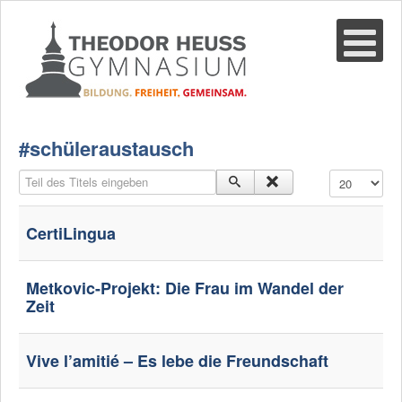
Suche
02361-375940
email@thgre.de
#schüleraustausch
Teil des Titels eingeben
Anzeige #
CertiLingua
Metkovic-Projekt: Die Frau im Wandel der
Zeit
Vive l’amitié – Es lebe die Freundschaft