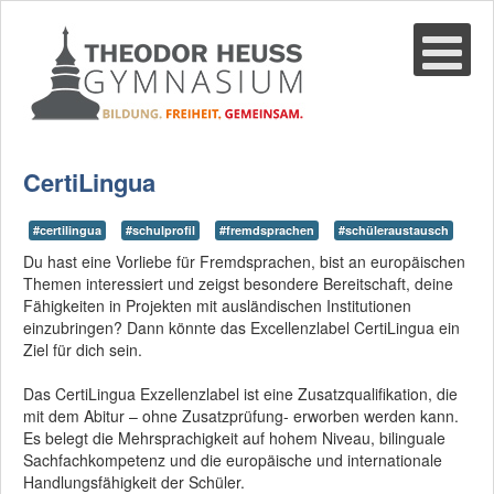
Suche
02361-375940
email@thgre.de
CertiLingua
#certilingua
#schulprofil
#fremdsprachen
#schüleraustausch
Du hast eine Vorliebe für Fremdsprachen, bist an europäischen
Themen interessiert und zeigst besondere Bereitschaft, deine
Fähigkeiten in Projekten mit ausländischen Institutionen
einzubringen? Dann könnte das Excellenzlabel CertiLingua ein
Ziel für dich sein.
Das CertiLingua Exzellenzlabel ist eine Zusatzqualifikation, die
mit dem Abitur – ohne Zusatzprüfung- erworben werden kann.
Es belegt die Mehrsprachigkeit auf hohem Niveau, bilinguale
Sachfachkompetenz und die europäische und internationale
Handlungsfähigkeit der Schüler.