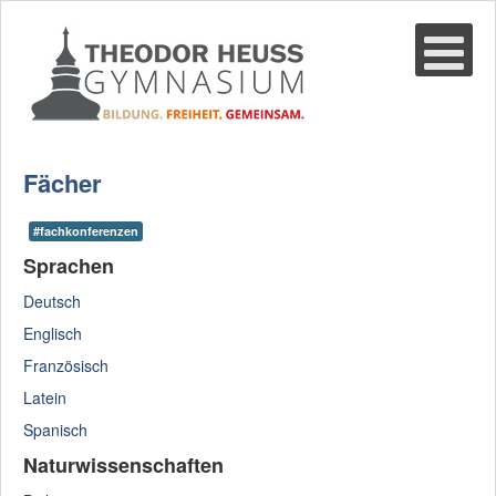
Suche
02361-375940
email@thgre.de
Fächer
#fachkonferenzen
Sprachen
Deutsch
Englisch
Französisch
Latein
Spanisch
Naturwissenschaften