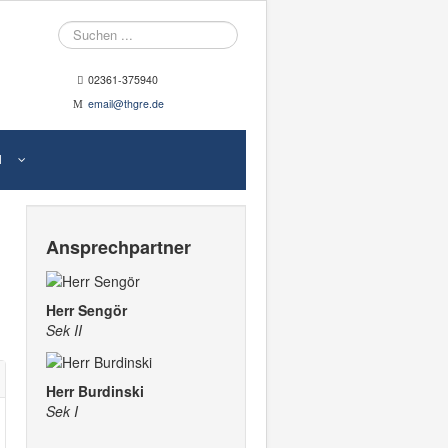
Suche
02361-375940
email@thgre.de
N
Ansprechpartner
Herr Sengör
Sek II
Herr Burdinski
Sek I