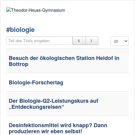
Suche
02361-375940
email@thgre.de
#biologie
Teil des Titels eingeben
Anzeige #
Besuch der ökologischen Station Heidof in
Bottrop
Biologie-Forschertag
Der Biologie-Q2-Leistungskurs auf
„Entdeckungsreisen“
Desinfektionsmittel wird knapp? Dann
produzieren wir eben selbst!