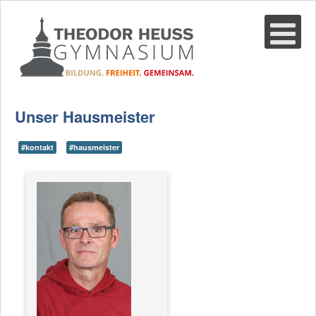
Suche
02361-375940
email@thgre.de
Unser Hausmeister
#kontakt
#hausmeister