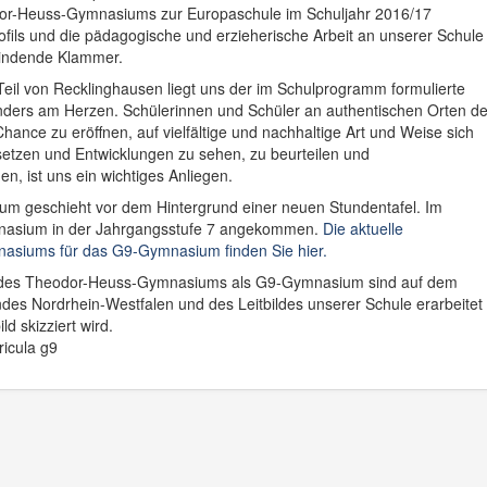
or-Heuss-Gymnasiums zur Europaschule im Schuljahr 2016/17
ofils und die pädagogische und erzieherische Arbeit an unserer Schule
rbindende Klammer.
eil von Recklinghausen liegt uns der im Schulprogramm formulierte
nders am Herzen. Schülerinnen und Schüler an authentischen Orten de
nce zu eröffnen, auf vielfältige und nachhaltige Art und Weise sich
zen und Entwicklungen zu sehen, zu beurteilen und
n, ist uns ein wichtiges Anliegen.
geschieht vor dem Hintergrund einer neuen Stundentafel. Im
mnasium in der Jahrgangsstufe 7 angekommen.
Die aktuelle
asiums für das G9-Gymnasium finden Sie hier.
la des Theodor-Heuss-Gymnasiums als G9-Gymnasium sind auf dem
des Nordrhein-Westfalen und des Leitbildes unserer Schule erarbeitet
d skizziert wird.