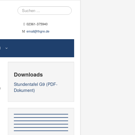
Suche
02361-375940
email@thgre.de
N
Downloads
Stundentafel G9 (PDF-
n
Dokument)