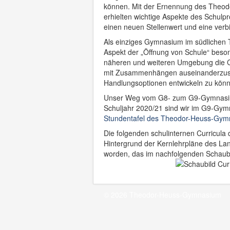
können. Mit der Ernennung des Theod
erhielten wichtige Aspekte des Schulpr
einen neuen Stellenwert und eine ve
Als einziges Gymnasium im südlichen T
Aspekt der „Öffnung von Schule“ beso
näheren und weiteren Umgebung die Cha
mit Zusammenhängen auseinanderzuset
Handlungsoptionen entwickeln zu könne
Unser Weg vom G8- zum G9-Gymnasium 
Schuljahr 2020/21 sind wir im G9-Gy
Stundentafel des Theodor-Heuss-Gymn
Die folgenden schulinternen Curricu
Hintergrund der Kernlehrpläne des Lan
worden, das im nachfolgenden Schaubil
© 2026 Theodor-Heuss-Gymnasium