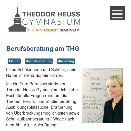
Suche
02361-375940
email@thgre.de
Berufsberatung am THG
#stubo
#berufsberatung
#beratung
Liebe Schülerinnen und Schüler, mein
Name ist Elena Sophie Harder.
Ich bin Eure Berufsberaterin am
Theodor-Heuss-Gymnasium. Ich stehe
Euch für alle Fragen rund um die
Themen Berufs- und Studienberatung,
Ausbildungsplatzsuche, Erarbeitung
von Überbrückungsmöglichkeiten sowie
Schullaufbahnberatung („Wege nach
dem Abitur“) zur Verfügung.