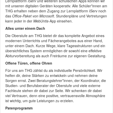
Lernplattform
IServ
und weiteren schulischen Apps können wir
mit unseren digitalen Geräten kooperativ. Alle Schüler*innen am
THG erhalten neben dem Zugang zur Lernplattform
IServ
noch
das
Office-Paket von Microsoft
. Stundenpläne und Vertretungen
kann jeder in der
WebUntis
-App einsehen.
Alles unter einem Dach
Die Oberstufe am THG bietet dir das komplette Angebot eines
modernen Unterrichts und Fächerangebotes aus einer Hand,
unter einem Dach. Kurze Wege, klare Tagesstrukturen und ein
übersichtliches System ermöglichen dir sowohl eine effektive
Abiturvorbereitung als auch Freiräume zur eigenen Gestaltung.
Offene Türen, offene Ohren
Für uns am THG zählst du als individuelle Persönlichkeit. Wir
helfen dir, deine Stärken zu entwickeln und nehmen deine
Sorgen ernst. Zwei Beratungslehrer*innen, der Koordinator, die
Studien- und Berufsberater der Oberstufe und viele externe
Fachleute stehen dir dabei zur Seite. Wir schenken dir dabei
viel Vertrauen, denn eine positive, vertrauensvolle Atmosphäre
ist wichtig, um gute Leistungen zu erzielen.
Patenprogramm