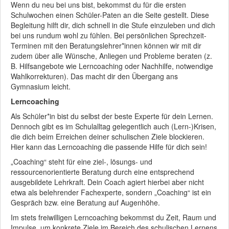
Wenn du neu bei uns bist, bekommst du für die ersten
Schulwochen einen Schüler-Paten an die Seite gestellt. Diese
Begleitung hilft dir, dich schnell in die Stufe einzuleben und dich
bei uns rundum wohl zu fühlen. Bei persönlichen Sprechzeit-
Terminen mit den Beratungslehrer*innen können wir mit dir
zudem über alle Wünsche, Anliegen und Probleme beraten (z.
B. Hilfsangebote wie Lerncoaching oder Nachhilfe, notwendige
Wahlkorrekturen). Das macht dir den Übergang ans
Gymnasium leicht.
Lerncoaching
Als Schüler*in bist du selbst der beste Experte für dein Lernen.
Dennoch gibt es im Schulalltag gelegentlich auch (Lern-)Krisen,
die dich beim Erreichen deiner schulischen Ziele blockieren.
Hier kann das Lerncoaching die passende Hilfe für dich sein!
„Coaching“ steht für eine ziel-, lösungs- und
ressourcenorientierte Beratung durch eine entsprechend
ausgebildete Lehrkraft. Dein Coach agiert hierbei aber nicht
etwa als belehrender Fachexperte, sondern „Coaching“ ist ein
Gespräch bzw. eine Beratung auf Augenhöhe.
Im stets freiwilligen Lerncoaching bekommst du Zeit, Raum und
Impulse, um konkrete Ziele im Bereich des schulischen Lernens