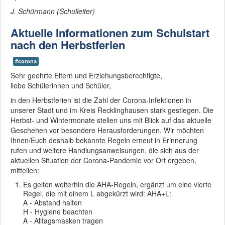
J. Schürmann (Schulleiter)
Das THG ist eine
MINT-freundliche
Schule - schon ab
Aktuelle Informationen zum Schulstart
der 5ten Klasse!
nach den Herbstferien
#corona
Mit "Darstellen und
Gestalten" werden
Sehr geehrte Eltern und Erziehungsberechtigte,
künstlerische
liebe Schülerinnen und Schüler,
Begabungen
gefördert!
in den Herbstferien ist die Zahl der Corona-Infektionen in
unserer Stadt und im Kreis Recklinghausen stark gestiegen. Die
Herbst- und Wintermonate stellen uns mit Blick auf das aktuelle
Die QA hat es
Geschehen vor besondere Herausforderungen. Wir möchten
bestätigt - wir sind
Ihnen/Euch deshalb bekannte Regeln erneut in Erinnerung
stark in
kooperativen
rufen und weitere Handlungsanweisungen, die sich aus der
Lernformen!
aktuellen Situation der Corona-Pandemie vor Ort ergeben,
mitteilen:
Es gelten weiterhin die AHA-Regeln, ergänzt um eine vierte
Regel, die mit einem L abgekürzt wird: AHA+L:
Wir nehmen die
A - Abstand halten
Digitalisierung
H - Hygiene beachten
ernst!
A - Alltagsmasken tragen