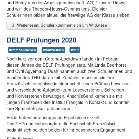
und Romy aus der Arbeitsgemeinschaft (AG) "Unsere Umwelt
und wir" des Theodor-Heuss-Gymnasiums. Die vier
Schülerinnen bilden aktuell die freiwillige AG der Klasse sieben.
Weiterlesen: Schüler kümmern sich um Wildwiese
DELF Prüfungen 2020
#fremdsprachen
#französisch
#delf
No
ch kurz vor dem Corona-Lockdown fanden im Februar
diesen Jahres die DELF Prüfungen statt. Mit Linda Beerhorst
und Cyril Agyemang-Duah nahmen auch zwei Schülerinnen und
Schüler des THG daran teil. Zunächst mussten sie ihre
Französisch kenntnisse in einer schriftlichen Prüfung beweisen
und verschiedene Aufgaben zum Leseverstehen, Schreiben
und Hörverstehen bewältigen. Anschließend kamen sie mit
jungen Franzosen des Institut Français in Kontakt und konnten
ihre Sprechfähigkeit präsentieren.
Beide
haben herausragende Ergebnisse erzielt.
Das THG und insbesondere die Fachschaft Französisch
bedankt sich bei den beiden für ihr besonderes Engagement.
Sinja Schorer