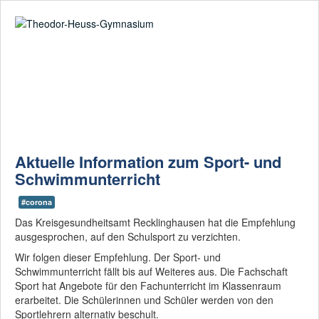
Suche
02361-375940
email@thgre.de
Digitale
Ausstattung: Wir
gehen mit der Zeit!
Aktuelle Information zum Sport- und
Schwimmunterricht
Am THG herrscht
eine vertrauensvolle
Lernatmosphäre
#corona
Das Kreisgesundheitsamt Recklinghausen hat die Empfehlung
ausgesprochen, auf den Schulsport zu verzichten.
Beginnen mit
"Bilingual" - enden
Wir folgen dieser Empfehlung. Der Sport- und
mit einem
Schwimmunterricht fällt bis auf Weiteres aus. Die Fachschaft
CertiLingua-
Sport hat Angebote für den Fachunterricht im Klassenraum
Zertifikat
erarbeitet. Die Schülerinnen und Schüler werden von den
Sportlehrern alternativ beschult.