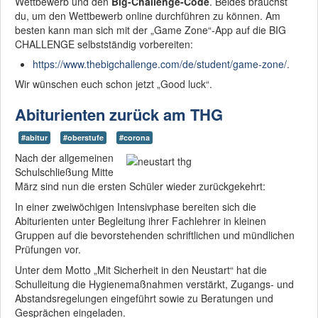
Wettbewerb und den
Big-Challenge-Code
. Beides brauchst
du, um den Wettbewerb online durchführen zu können. Am
besten kann man sich mit der „Game Zone“-App auf die BIG
CHALLENGE selbstständig vorbereiten:
https://www.thebigchallenge.com/de/student/game-zone/
.
Wir wünschen euch schon jetzt „Good luck“.
Abiturienten zurück am THG
#abitur
#oberstufe
#corona
Nach der allgemeinen
Schulschließung Mitte
März sind nun die ersten Schüler wieder zurückgekehrt:
In einer zweiwöchigen Intensivphase bereiten sich die
Abiturienten unter Begleitung ihrer Fachlehrer in kleinen
Gruppen auf die bevorstehenden schriftlichen und mündlichen
Prüfungen vor.
Unter dem Motto „Mit Sicherheit in den Neustart“ hat die
Schulleitung die Hygienemaßnahmen verstärkt, Zugangs- und
Abstandsregelungen eingeführt sowie zu Beratungen und
Gesprächen eingeladen.