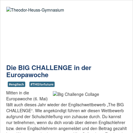
Suche
02361-375940
email@thgre.de
Digitale
Ausstattung: Wir
gehen mit der Zeit!
Die BIG CHALLENGE in der
Europawoche
Am THG herrscht
eine vertrauensvolle
Lernatmosphäre
#englisch
#THGforfuture
Mitten in die
Europawoche (6. Mai)
Beginnen mit
"Bilingual" - enden
fällt auch dieses Jahr wieder der Englischwettbewerb „The BIG
mit einem
CHALLENGE“. Wie angekündigt führen wir diesen Wettbewerb
CertiLingua-
aufgrund der Schulschließung von zuhause durch. Du kannst
Zertifikat
nur teilnehmen, wenn du dich vorab über deinen Englischlehrer
bzw. deine Englischlehrerin angemeldet und den Beitrag gezahlt