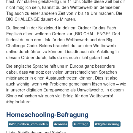
hast. Wir starten gleichzeitig um 11 Uhr. Sollte diese Zeit bei dir
Das THG ist eine
nicht möglich sein, kannst du den Wettbewerb an demselben
MINT-freundliche
Tag auch zu einer anderen Zeit von 7 bis 19 Uhr machen. Die
Schule - schon ab
BIG CHALLENGE dauert 45 Minuten.
der 5ten Klasse!
Du findest in der Nextcloud in deinem Ordner für das Fach
Englisch einen weiteren Ordner zur „BIG CHALLENGE“. Dort
Mit "Darstellen und
findest du nun den Link für den Wettbewerb und den Big-
Gestalten" werden
Challenge-Code. Beides brauchst du, um den Wettbewerb
künstlerische
online durchführen zu können. Lies dir auch die Anleitung in
Begabungen
diesem Ordner durch, falls du es noch nicht getan hast.
gefördert!
Die englische Sprache hilft uns in Europa ganz besonders
dabei, dass wir trotz der vielen unterschiedlichen Sprachen
Die QA hat es
miteinander in einen Austausch treten können. Dies ist also
bestätigt - wir sind
stark in
auch wichtig, wenn wir Probleme gemeinsam lösen wollen – wie
kooperativen
in unserer digitalen Europawoche als Umweltwoche. In diesem
Lernformen!
Sinne wünschen wir euch viel Erfolg für den Wettbewerb!
#thgforfuture
Homeschooling-Befragung
Wir nehmen die
Digitalisierung
#Wir_bleiben_verbunden
#corona
#umfrage
#digitalisierung
ernst!
Liebe Schülerinnen und Schüler,