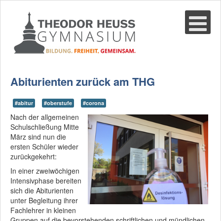
Suche
02361-375940
email@thgre.de
Abiturienten zurück am THG
#abitur
#oberstufe
#corona
Nach der allgemeinen
Schulschließung Mitte
März sind nun die
ersten Schüler wieder
zurückgekehrt:
In einer zweiwöchigen
Intensivphase bereiten
sich die Abiturienten
unter Begleitung ihrer
Fachlehrer in kleinen
Gruppen auf die bevorstehenden schriftlichen und mündlichen