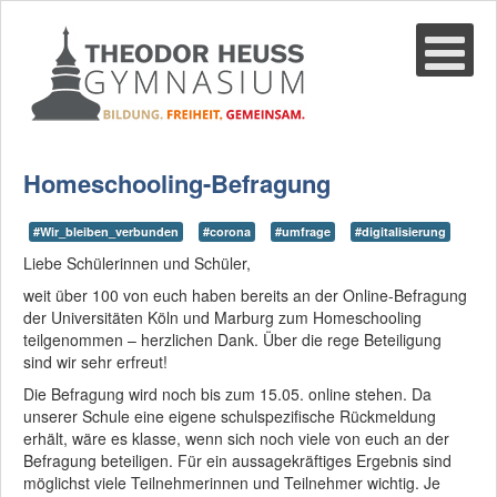
Suche
02361-375940
email@thgre.de
Homeschooling-Befragung
#Wir_bleiben_verbunden
#corona
#umfrage
#digitalisierung
Liebe Schülerinnen und Schüler,
weit über 100 von euch haben bereits an der Online-Befragung
der Universitäten Köln und Marburg zum Homeschooling
teilgenommen – herzlichen Dank. Über die rege Beteiligung
sind wir sehr erfreut!
Die Befragung wird noch bis zum 15.05. online stehen. Da
unserer Schule eine eigene schulspezifische Rückmeldung
erhält, wäre es klasse, wenn sich noch viele von euch an der
Befragung beteiligen. Für ein aussagekräftiges Ergebnis sind
möglichst viele Teilnehmerinnen und Teilnehmer wichtig. Je