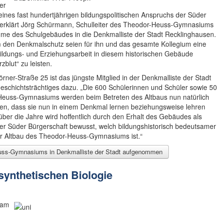
er
m eines fast hundertjährigen bildungspolitischen Anspruchs der Süder
“, erklärt Jörg Schürmann, Schulleiter des Theodor-Heuss-Gymnasiums
nahme des Schulgebäudes in die Denkmalliste der Stadt Recklinghausen.
den Denkmalschutz seien für ihn und das gesamte Kollegium eine
ildungs- und Erziehungsarbeit in diesem historischen Gebäude
blut“ zu leisten.
ner-Straße 25 ist das jüngste Mitglied in der Denkmalliste der Stadt
eschichtsträchtiges dazu. „Die 600 Schülerinnen und Schüler sowie 50
Heuss-Gymnasiums werden beim Betreten des Altbaus nun natürlich
sen, dass sie nun in einem Denkmal lernen beziehungsweise lehren
ber die Jahre wird hoffentlich durch den Erhalt des Gebäudes als
r Süder Bürgerschaft bewusst, welch bildungshistorisch bedeutsamer
r Altbau des Theodor-Heuss-Gymnasiums ist.“
euss-Gymnasiums in Denkmalliste der Stadt aufgenommen
 synthetischen Biologie
eam