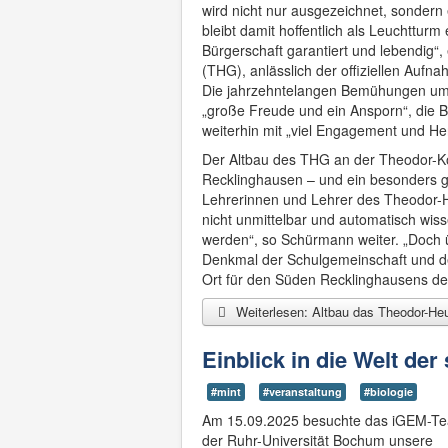
wird nicht nur ausgezeichnet, sondern 
bleibt damit hoffentlich als Leuchttur
Bürgerschaft garantiert und lebendig
(THG), anlässlich der offiziellen Auf
Die jahrzehntelangen Bemühungen um 
„große Freude und ein Ansporn“, die B
weiterhin mit „viel Engagement und Herz
Der Altbau des THG an der Theodor-Kör
Recklinghausen – und ein besonders g
Lehrerinnen und Lehrer des Theodor-
nicht unmittelbar und automatisch wis
werden“, so Schürmann weiter. „Doch ü
Denkmal der Schulgemeinschaft und de
Ort für den Süden Recklinghausens de
Weiterlesen: Altbau das Theodor-H
Einblick in die Welt der
#mint
#veranstaltung
#biologie
Am 15.09.2025 besuchte das iGEM-T
der Ruhr-Universität Bochum unsere