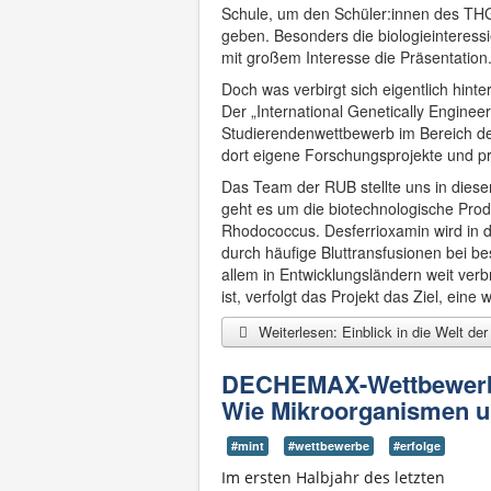
Schule, um den Schüler:innen des THG 
geben. Besonders die biologieinteress
mit großem Interesse die Präsentation
Doch was verbirgt sich eigentlich hint
Der „International Genetically Engine
Studierendenwettbewerb im Bereich der
dort eigene Forschungsprojekte und prä
Das Team der RUB stellte uns in dies
geht es um die biotechnologische Produ
Rhodococcus. Desferrioxamin wird in d
durch häufige Bluttransfusionen bei
allem in Entwicklungsländern weit verb
ist, verfolgt das Projekt das Ziel, ein
Weiterlesen: Einblick in die Welt der
DECHEMAX-Wettbewerb - 
Wie Mikroorganismen un
#mint
#wettbewerbe
#erfolge
Im ersten Halbjahr des letzten