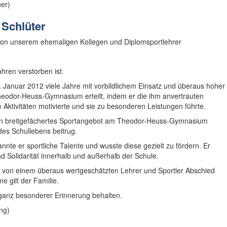
er)
 Schlüter
 von unserem ehemaligen Kollegen und Diplomsportlehrer
hren verstorben ist.
 Januar 2012 viele Jahre mit vorbildlichem Einsatz und überaus hoher
odor-Heuss-Gymnasium erteilt, indem er die ihm anvertrauten
e Aktivitäten motivierte und sie zu besonderen Leistungen führte.
in breitgefächertes Sportangebot am Theodor-Heuss-Gymnasium
des Schullebens beitrug.
nnte er sportliche Talente und wusste diese gezielt zu fördern. Er
nd Solidarität innerhalb und außerhalb der Schule.
on einem überaus wertgeschätzten Lehrer und Sportler Abschied
 gilt der Familie.
ganz besonderer Erinnerung behalten.
ng)