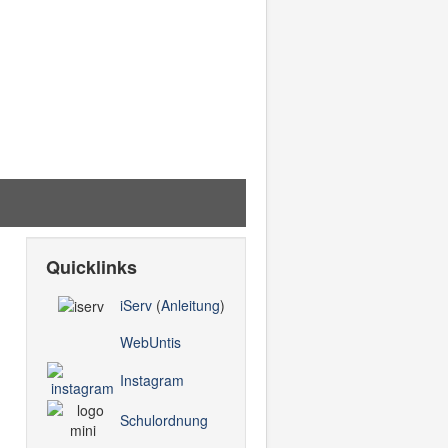
ertrauensvolle Lernatmosphäre
Quicklinks
iServ
(
Anleitung
)
WebUntis
Instagram
Schulordnung