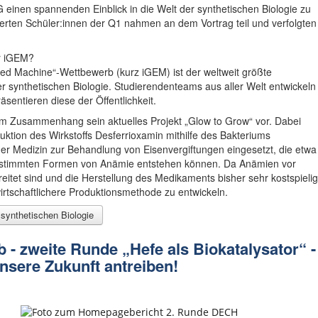
einen spannenden Einblick in die Welt der synthetischen Biologie zu
ierten Schüler:innen der Q1 nahmen an dem Vortrag teil und verfolgten
.
er iGEM?
ered Machine“-Wettbewerb (kurz iGEM) ist der weltweit größte
 synthetischen Biologie. Studierendenteams aus aller Welt entwickeln
sentieren diese der Öffentlichkeit.
em Zusammenhang sein aktuelles Projekt „Glow to Grow“ vor. Dabei
ktion des Wirkstoffs Desferrioxamin mithilfe des Bakteriums
er Medizin zur Behandlung von Eisenvergiftungen eingesetzt, die etwa
 bestimmten Formen von Anämie entstehen können. Da Anämien vor
reitet sind und die Herstellung des Medikaments bisher sehr kostspielig
e wirtschaftlichere Produktionsmethode zu entwickeln.
 synthetischen Biologie
zweite Runde „Hefe als Biokatalysator“ -
sere Zukunft antreiben!