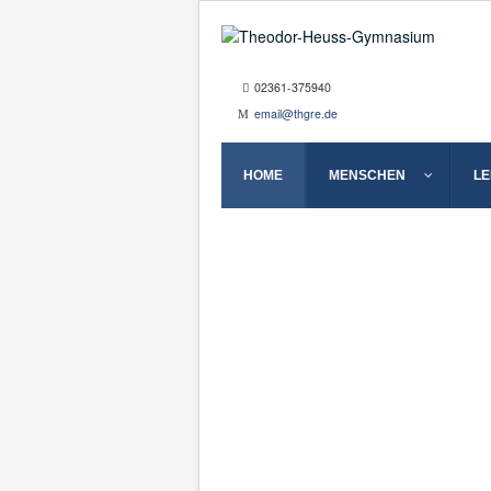
02361-375940
email@thgre.de
HOME
MENSCHEN
L