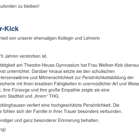
ufenden zu bleiben!
n
r-Kick
hied von unserer ehemaligen Kollegin und Lehrerin
0 Jahren verstorben ist.
rtätigkeit am Theodor-Heuss-Gymnasium hat Frau Wellner-Kick überau
st unterrichtet. Darüber hinaus setzte sie den schulischen
 Herzenswärme und Mitmenschlichkeit zur Persönlichkeitsbildung der
icherte mit ihren kreativen Fähigkeiten in unermüdlicher Art und Weis
 ihre Fürsorge und ihre große Empathie zeigte sie eine
em Stadtteil und „ihrem“ THG.
inghausen verliert eine hochgeschätzte Persönlichkeit. Die
 fühlen sich der Familie in ihrer Trauer besonders verbunden.
bendiger und ganz besonderer Erinnerung behalten.
ng)