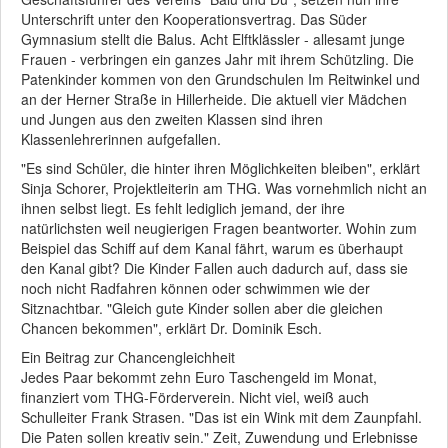
Unterschrift unter den Kooperationsvertrag. Das Süder
Gymnasium stellt die Balus. Acht Elftklässler - allesamt junge
Frauen - verbringen ein ganzes Jahr mit ihrem Schützling. Die
Patenkinder kommen von den Grundschulen Im Reitwinkel und
an der Herner Straße in Hillerheide. Die aktuell vier Mädchen
und Jungen aus den zweiten Klassen sind ihren
Klassenlehrerinnen aufgefallen.
"Es sind Schüler, die hinter ihren Möglichkeiten bleiben", erklärt
Sinja Schorer, Projektleiterin am THG. Was vornehmlich nicht an
ihnen selbst liegt. Es fehlt lediglich jemand, der ihre
natürlichsten weil neugierigen Fragen beantworter. Wohin zum
Beispiel das Schiff auf dem Kanal fährt, warum es überhaupt
den Kanal gibt? Die Kinder Fallen auch dadurch auf, dass sie
noch nicht Radfahren können oder schwimmen wie der
Sitznachtbar. "Gleich gute Kinder sollen aber die gleichen
Chancen bekommen", erklärt Dr. Dominik Esch.
Ein Beitrag zur Chancengleichheit
Jedes Paar bekommt zehn Euro Taschengeld im Monat,
finanziert vom THG-Förderverein. Nicht viel, weiß auch
Schulleiter Frank Strasen. "Das ist ein Wink mit dem Zaunpfahl.
Die Paten sollen kreativ sein." Zeit, Zuwendung und Erlebnisse