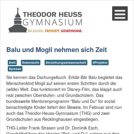
Suche
02361-375940
email@thgre.de
Balu und Mogli nehmen sich Zeit
#reli
#oberstufe
#erziehungswissenschaft
#Projekte
#presse
Sie kennen das Dschungelbuch. Erklär-Bär Balu begleitet das
Menschenkind Mogli auf seinen ersten Schritten durch die
(wilde) Welt. Das funktioniert im Disney-Film, das klappt auch
real zwischen Oberstufen- und Grundschülern. Das
bundesweite Mentorenprogramm "Balu und Du" für sozial
benachteiligte Kinder liefert den Beweis. Im Februar sind nun
auch das Theodor-Heuss-Gymnasium (THG) und zwei
Grundschulen aus Recklinghausen eingestiegen.
THG-Leiter Frank Strasen und Dr. Dominik Esch,
Geschäftsführer des Vereins "Balu und Du", setzen nun ihre