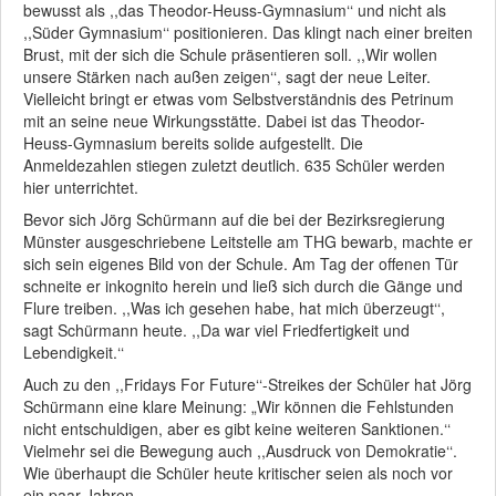
bewusst als ,,das Theodor-Heuss-Gymnasium‘‘ und nicht als
,,Süder Gymnasium‘‘ positionieren. Das klingt nach einer breiten
Brust, mit der sich die Schule präsentieren soll. ,,Wir wollen
unsere Stärken nach außen zeigen‘‘, sagt der neue Leiter.
Vielleicht bringt er etwas vom Selbstverständnis des Petrinum
mit an seine neue Wirkungsstätte. Dabei ist das Theodor-
Heuss-Gymnasium bereits solide aufgestellt. Die
Anmeldezahlen stiegen zuletzt deutlich. 635 Schüler werden
hier unterrichtet.
Bevor sich Jörg Schürmann auf die bei der Bezirksregierung
Münster ausgeschriebene Leitstelle am THG bewarb, machte er
sich sein eigenes Bild von der Schule. Am Tag der offenen Tür
schneite er inkognito herein und ließ sich durch die Gänge und
Flure treiben. ,,Was ich gesehen habe, hat mich überzeugt‘‘,
sagt Schürmann heute. ,,Da war viel Friedfertigkeit und
Lebendigkeit.‘‘
Auch zu den ,,Fridays For Future‘‘-Streikes der Schüler hat Jörg
Schürmann eine klare Meinung: „Wir können die Fehlstunden
nicht entschuldigen, aber es gibt keine weiteren Sanktionen.‘‘
Vielmehr sei die Bewegung auch ,,Ausdruck von Demokratie‘‘.
Wie überhaupt die Schüler heute kritischer seien als noch vor
ein paar Jahren.