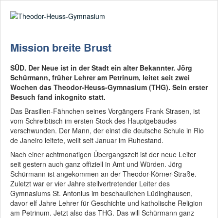
Suche
02361-375940
email@thgre.de
Mission breite Brust
SÜD. Der Neue ist in der Stadt ein alter Bekannter. Jörg
Schürmann, früher Lehrer am Petrinum, leitet seit zwei
Wochen das Theodor-Heuss-Gymnasium (THG). Sein erster
Besuch fand inkognito statt.
Das Brasilien-Fähnchen seines Vorgängers Frank Strasen, ist
vom Schreibtisch im ersten Stock des Hauptgebäudes
verschwunden. Der Mann, der einst die deutsche Schule in Rio
de Janeiro leitete, weilt seit Januar im Ruhestand.
Nach einer achtmonatigen Übergangszeit ist der neue Leiter
seit gestern auch ganz offiziell in Amt und Würden. Jörg
Schürmann ist angekommen an der Theodor-Körner-Straße.
Zuletzt war er vier Jahre stellvertretender Leiter des
Gymnasiums St. Antonius im beschaulichen Lüdinghausen,
davor elf Jahre Lehrer für Geschichte und katholische Religion
am Petrinum. Jetzt also das THG. Das will Schürmann ganz