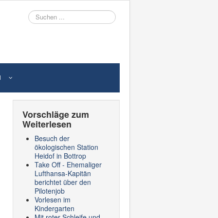
Suche
N
Vorschläge zum
Weiterlesen
Besuch der
ökologischen Station
Heidof in Bottrop
Take Off - Ehemaliger
Lufthansa-Kapitän
berichtet über den
Pilotenjob
Vorlesen im
Kindergarten
Mit roter Schleife und