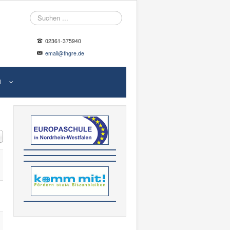
Suche
02361-375940
email@thgre.de
N
#