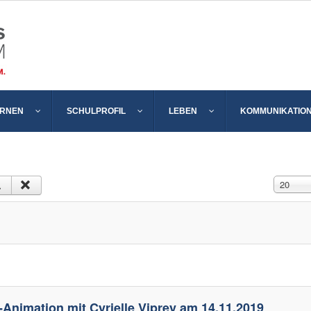
ERNEN
SCHULPROFIL
LEBEN
KOMMUNIKATIO
Anzeige 
20
-Animation mit Cyrielle Viprey am 14.11.2019