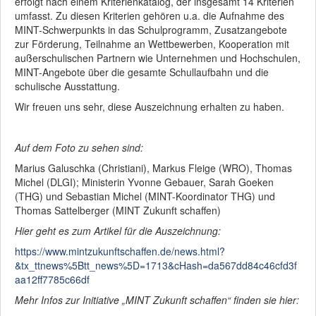
erfolgt nach einem Kriterienkatalog, der insgesamt 14 Kriterien
umfasst. Zu diesen Kriterien gehören u.a. die Aufnahme des
MINT-Schwerpunkts in das Schulprogramm, Zusatzangebote
zur Förderung, Teilnahme an Wettbewerben, Kooperation mit
außerschulischen Partnern wie Unternehmen und Hochschulen,
MINT-Angebote über die gesamte Schullaufbahn und die
schulische Ausstattung.
Wir freuen uns sehr, diese Auszeichnung erhalten zu haben.
Auf dem Foto zu sehen sind:
Marius Galuschka (Christiani), Markus Fleige (WRO), Thomas
Michel (DLGI); Ministerin Yvonne Gebauer, Sarah Goeken
(THG) und Sebastian Michel (MINT-Koordinator THG) und
Thomas Sattelberger (MINT Zukunft schaffen)
Hier geht es zum Artikel für die Auszeichnung:
https://www.mintzukunftschaffen.de/news.html?
&tx_ttnews%5Btt_news%5D=1713&cHash=da567dd84c46cfd3f
aa12ff7785c66df
Mehr Infos zur Initiative „MINT Zukunft schaffen“ finden sie hier: