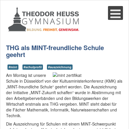
Suche
02361-375940
email@thgre.de
THG als MINT-freundliche Schule
geehrt
#mint
#schulprofil
#auszeichnung
Am Montag ist unsere
Schule in Düsseldorf von der Kultusministerkonferenz (KMK) als
„MINT-freundliche Schule“ geehrt worden. Die Auszeichnung
der Initiative „MINT-Zukunft schaffen“ wurde in Abstimmung mit
den Arbeitgeberverbänden und den Bildungswerken der
Wirtschaft erstmals ans THG vergeben. MINT steht dabei für
die Fächer Mathematik, Informatik, Naturwissenschaften und
Technik.
Die Auszeichnung für Schulen mit einem MINT-Schwerpunkt