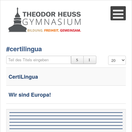
Suche
02361-375940
email@thgre.de
#certilingua
Teil des Titels eingeben
Anzeige #
CertiLingua
Wir sind Europa!