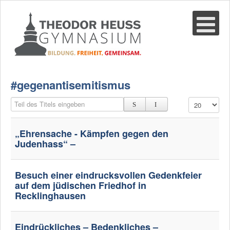
Suche
02361-375940
email@thgre.de
#gegenantisemitismus
Teil des Titels eingeben
Anzeige #
„Ehrensache - Kämpfen gegen den
Judenhass“ –
Besuch einer eindrucksvollen Gedenkfeier
auf dem jüdischen Friedhof in
Recklinghausen
Eindrückliches – Bedenkliches –