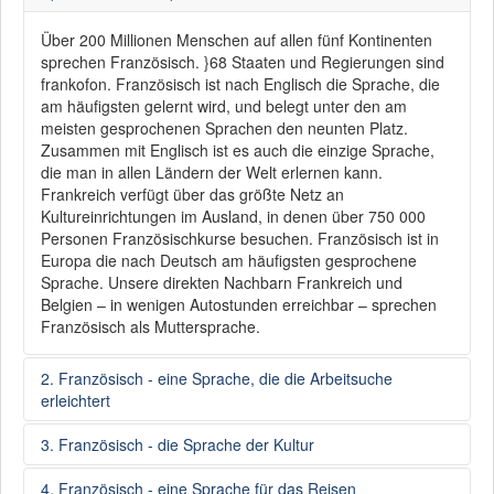
Über 200 Millionen Menschen auf allen fünf Kontinenten
sprechen Französisch. }68 Staaten und Regierungen sind
frankofon. Französisch ist nach Englisch die Sprache, die
am häufigsten gelernt wird, und belegt unter den am
meisten gesprochenen Sprachen den neunten Platz.
Zusammen mit Englisch ist es auch die einzige Sprache,
die man in allen Ländern der Welt erlernen kann.
Frankreich verfügt über das größte Netz an
Kultureinrichtungen im Ausland, in denen über 750 000
Personen Französischkurse besuchen. Französisch ist in
Europa die nach Deutsch am häufigsten gesprochene
Sprache. Unsere direkten Nachbarn Frankreich und
Belgien – in wenigen Autostunden erreichbar – sprechen
Französisch als Muttersprache.
2. Französisch - eine Sprache, die die Arbeitsuche
erleichtert
3. Französisch - die Sprache der Kultur
Wer Englisch und Französisch spricht, erhöht seine
Chancen auf dem internationalen Arbeitsmarkt. Die
4. Französisch - eine Sprache für das Reisen
Kenntnis der französischen Sprache öffnet die Pforten der
Französisch ist die Weltsprache der Gastronomie, der