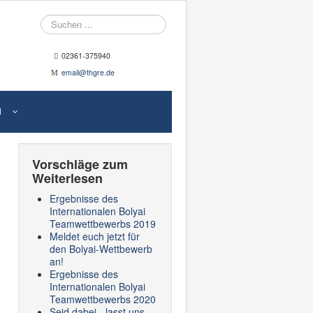
Suche
02361-375940
email@thgre.de
N
Vorschläge zum
Weiterlesen
Ergebnisse des
Internationalen Bolyai
Teamwettbewerbs 2019
Meldet euch jetzt für
den Bolyai-Wettbewerb
an!
Ergebnisse des
Internationalen Bolyai
Teamwettbewerbs 2020
Seid dabei - lasst uns