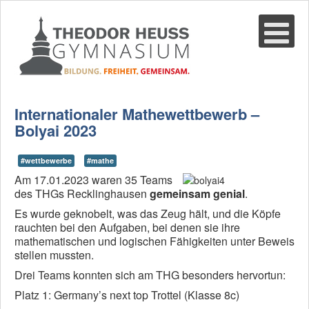
Suche
02361-375940
email@thgre.de
Internationaler Mathewettbewerb –
Bolyai 2023
#wettbewerbe
#mathe
Am 17.01.2023 waren 35 Teams
des THGs Recklinghausen
gemeinsam genial
.
Es wurde geknobelt, was das Zeug hält, und die Köpfe
rauchten bei den Aufgaben, bei denen sie ihre
mathematischen und logischen Fähigkeiten unter Beweis
stellen mussten.
Drei Teams konnten sich am THG besonders hervortun:
Platz 1: Germany’s next top Trottel (Klasse 8c)