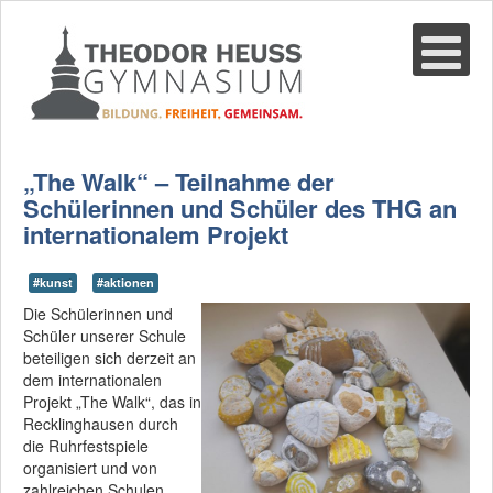
Suche
02361-375940
email@thgre.de
„The Walk“ – Teilnahme der
Schülerinnen und Schüler des THG an
internationalem Projekt
#kunst
#aktionen
Die Schülerinnen und
Schüler unserer Schule
beteiligen sich derzeit an
dem internationalen
Projekt „The Walk“, das in
Recklinghausen durch
die Ruhrfestspiele
organisiert und von
zahlreichen Schulen,