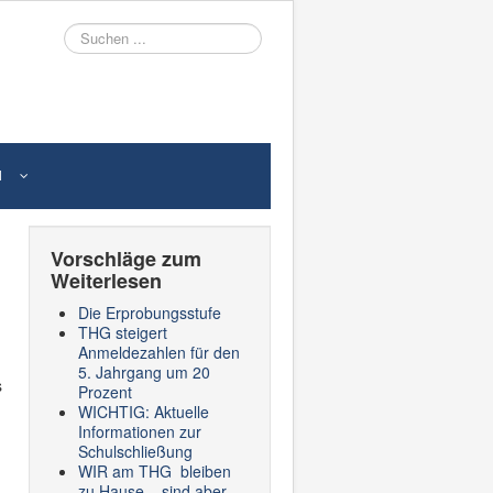
Suche
N
Vorschläge zum
Weiterlesen
Die Erprobungsstufe
THG steigert
Anmeldezahlen für den
5. Jahrgang um 20
s
Prozent
WICHTIG: Aktuelle
Informationen zur
Schulschließung
WIR am THG bleiben
zu Hause – sind aber