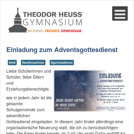
Suche
02361-375940
email@thgre.de
Einladung zum Adventsgottesdienst
#reli
#weihnachten
#gottesdienst
Liebe Schülerinnen und
Schüler, liebe Eltern
und
Erziehungsberechtigte,
wie in jedem Jahr ist die
gesamte
Schulgemeinde zum
adventlichen
Gottesdienst eingeladen. In diesem Jahr findet allerdings eine
organisatorische Neuerung statt, die ich zu berücksichtigen
bitte: Die Feier findet bereits ab 7:45 Uhr statt! Dafür entfällt für