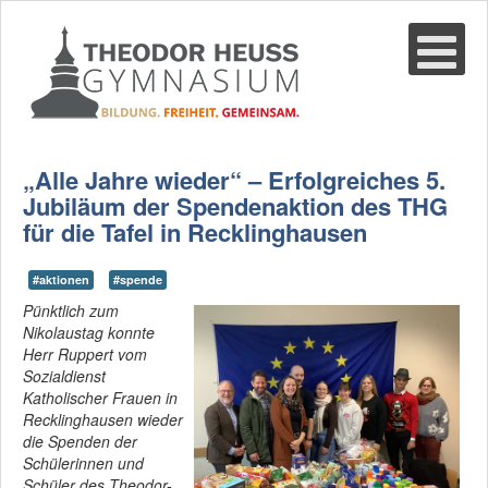
Suche
02361-375940
email@thgre.de
„Alle Jahre wieder“ – Erfolgreiches 5.
Jubiläum der Spendenaktion des THG
für die Tafel in Recklinghausen
#aktionen
#spende
Pünktlich zum
Nikolaustag konnte
Herr Ruppert vom
Sozialdienst
Katholischer Frauen in
Recklinghausen wieder
die Spenden der
Schülerinnen und
Schüler des Theodor-