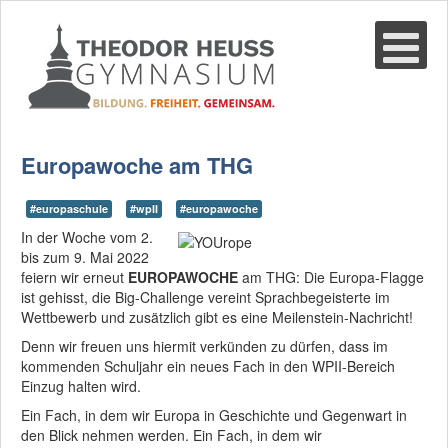
Suche
02361-375940
email@thgre.de
Europawoche am THG
#europaschule
#wpII
#europawoche
In der Woche vom 2.
bis zum 9. Mai 2022
feiern wir erneut
EUROPAWOCHE
am THG: Die Europa-Flagge
ist gehisst, die Big-Challenge vereint Sprachbegeisterte im
Wettbewerb und zusätzlich gibt es eine Meilenstein-Nachricht!
Denn wir freuen uns hiermit verkünden zu dürfen, dass im
kommenden Schuljahr ein neues Fach in den WPII-Bereich
Einzug halten wird.
Ein Fach, in dem wir Europa in Geschichte und Gegenwart in
den Blick nehmen werden. Ein Fach, in dem wir