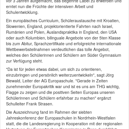
vor 3 Jahren aufgemacht, das begehrte Label zu erwerben und
erntet nun die Früchte der intensiven Arbeit und
Schulentwicklung.
Ein europäisches Curriculum, Schüleraustausche mit Kroatien,
Slowenien, England, projektorientierte Fahrten nach Israel,
Rumänien und Polen, Auslandspraktika in England, den USA
oder auch Kolumbien, bilinguale Angebote von der 5ten Klasse
bis zum Abitur, Sprachzertifikate und erfolgreiche internationale
Wettbewerbsteilnahmen verdeutlichen das tolle Angebot,
welches den Schülerinnen und Schülern am Süder Gymnasium
zur Verfügung steht.
"Da ist für jeden etwas dabei, um sich zu orientieren,
einzubringen und persönlich weiterzuentwickeln", sagt Jörg
Biewald, Leiter der AG Europaschule. "Gerade in Zeiten
zunehmender Europakritik war und ist es uns am THG wichtig,
Flagge zu zeigen und die positiven Seiten Europas unseren
Schülerinnen und Schülern erfahrbar zu machen" ergänzt
Schulleiter Frank Strasen.
Die Auszeichnung fand im Rahmen der siebten
Jahreskonferenz der Europaschulen in Nordrhein-Westfalen
statt, die die Landesregierung in Kooperation mit der regionalen