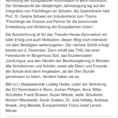
Vertretung der Europäischen Kommission in Bonn durchführt.
Der Schwerpunkt der diesjährigen Jahrestagung lag auf der
Integration von Flüchtlingen an Schulen. Als Gastrednerin hielt
Prof. Dr. Gesine Schwan ein Impulsreferat zum Thema
"Flüchtlinge als Chance und Partner für die kommunale
Entwicklung und Vertiefung der Europäischen Union".
Die Auszeichnung ist für das Theodor-Heuss-Gymnasium ein
toller Erfolg und auch Motivation, diesen Weg noch intensiver
mit allen Beteiligten weiterzugehen. Der nächste Schritt erfolgt
bereits am 2. Dezember. Dann erhält das THG, bei einer
Feierstunde im Bürgerhaus Süd, das Exzellenzlabel
‚CertiLingua‘ aus den Händen der Bezirksregierung in Münster.
Alle Schülerinnen und Schüler, sowie alle Eltern und Freunde
der Schule sind dann eingeladen, ab der 5ten Stunde
gemeinsam zu feiern. Verdient haben sie es.
Bild (v.l.) Staatssekretär Ludwig Hecke, Leiter der Vertretung
der EU Kommission in Bonn, Jochen Pöttgen, Anne Stiller,
Schulleiter Frank Strasen, Suzan Mrkulic, stellv. Schulleiter
Norbert Wisniewski, Sarah Goeken, Dr. Julia Hellwig, Andreas
Nowak, Jörg Biewald, Europaminister Franz-Josef Lersch-
Mense