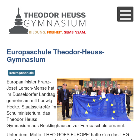
Suche
02361-375940
email@thgre.de
Europaschule Theodor-Heuss-
Gymnasium
#europaschule
Europaminister Franz-
Josef Lersch-Mense hat
im Düsseldorfer Landtag
gemeinsam mit Ludwig
Hecke, Staatssekretär im
Schulministerium, das
Theodor-Heuss-
Gymnasium aus Recklinghausen zur Europaschule ernannt.
Unter dem Motto ‚THEO GOES EUROPE‘ hatte sich das THG