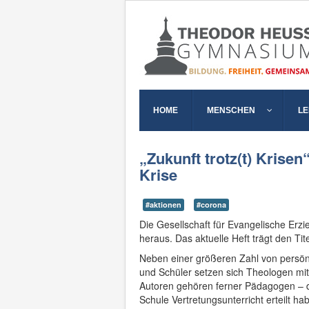
HOME
MENSCHEN
L
„Zukunft trotz(t) Kris
Krise
#aktionen
#corona
Die Gesellschaft für Evangelische Erzi
heraus. Das aktuelle Heft trägt den Titel
Neben einer größeren Zahl von persön
und Schüler setzen sich Theologen m
Autoren gehören ferner Pädagogen – d
Schule Vertretungsunterricht erteilt ha