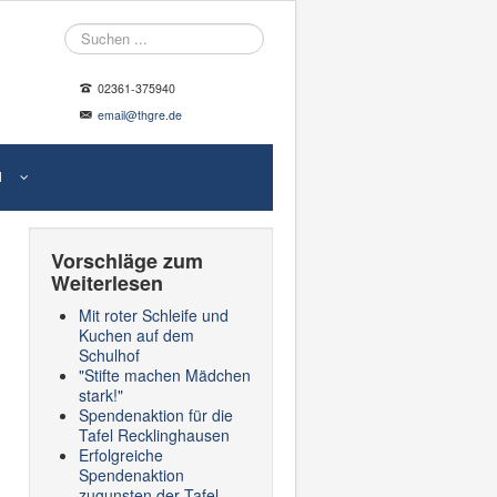
Suche
02361-375940
email@thgre.de
N
Vorschläge zum
Weiterlesen
Mit roter Schleife und
Kuchen auf dem
Schulhof
"Stifte machen Mädchen
stark!"
Spendenaktion für die
Tafel Recklinghausen
Erfolgreiche
Spendenaktion
zugunsten der Tafel