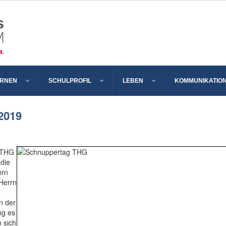
ERNEN
SCHULPROFIL
LEBEN
KOMMUNIKATIO
2019
 THG
 die
ern
Herrn
n der
ng es
 sich