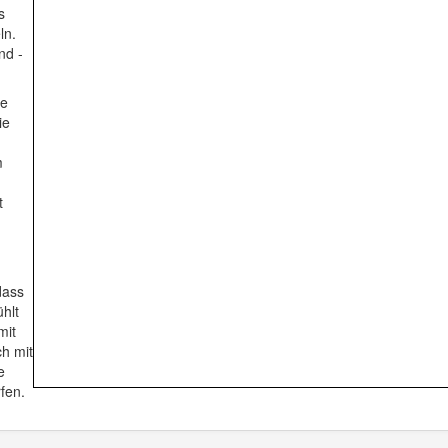
s
ln.
nd -
le
ie
m
t
dass
ühlt
mit
h mit
e
rfen.