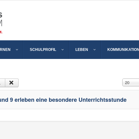
ERNEN
SCHULPROFIL
LEBEN
KOMMUNIKATIO
Anzeige 
20
 und 9 erleben eine besondere Unterrichtsstunde