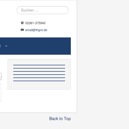
Suche
02361-375940
email@thgre.de
N
#
Back to Top