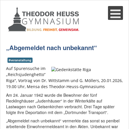
Suche
02361-375940
email@thgre.de
„Abgemeldet nach unbekannt“
#veranstaltung
Auf Spurensuche im
„Reichsjudenghetto“
Riga", Vortrag von Dr. Wittstamm und G. Möllers, 20.01.2026,
19.00 Uhr, Mensa des Theodor-Heuss-Gymnasiums
Am 24. Januar 1942 wurde die Bewohner der fünf
Recklinghäuser „Judenhäuser“ in der Winterkälte auf
Lastwagen nach Gelsenkirchen verbracht. Drei Tage später
folgte ihre Deportation mit dem „Dortmunder Transport“.
„Abgemeldet nach unbekannt“ vermerkte das sonst so penibel
arbeitende Einwohnermeldeamt in den Akten. Unbekannt war