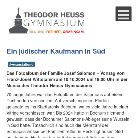
Suche
02361-375940
email@thgre.de
Ein jüdischer Kaufmann in Süd
#veranstaltung
Das Fotoalbum der Familie Josef Salomon – Vortrag von
Franz-Josef Wittstamm am 10.10.2024 um 19.00 Uhr in der
Mensa des Theodor-Heuss-Gymnasiums
70 lange Jahre war das Fotoalbum der Salomons auf einem
Dachboden verschollen. Auf verschlungenen Pfaden
gelangte es ins Stadtarchiv Bochum, wo es viele Jahre in einer
Vitrine verschlossen war. Bis 2024 hatte in Bochum niemand
gewusst, dass der Bochumer Salomons-Ableger seine Wurzeln
in Süd hatte. Tatsächlich sind auch die Mehrzahl der
Schnapsschüsse bei Familientreffen in Recklinghausen-Süd
entstanden. Herta und Irma Salomons gehörten zu den