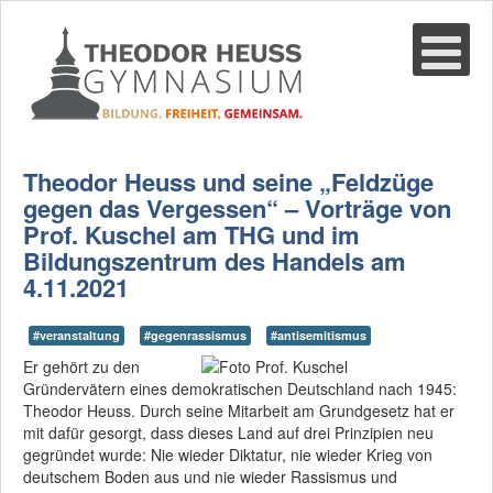
Suche
02361-375940
email@thgre.de
Theodor Heuss und seine „Feldzüge
gegen das Vergessen“ – Vorträge von
Prof. Kuschel am THG und im
Bildungszentrum des Handels am
4.11.2021
#veranstaltung
#gegenrassismus
#antisemitismus
Er gehört zu den
Gründervätern eines demokratischen Deutschland nach 1945:
Theodor Heuss. Durch seine Mitarbeit am Grundgesetz hat er
mit dafür gesorgt, dass dieses Land auf drei Prinzipien neu
gegründet wurde: Nie wieder Diktatur, nie wieder Krieg von
deutschem Boden aus und nie wieder Rassismus und