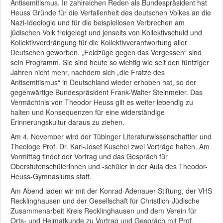
Antisemitismus. In zahlreichen Reden als Bundespräsident hat
Heuss Gründe für die Verfallenheit des deutschen Volkes an die
Nazi-Ideologie und für die beispiellosen Verbrechen am
jüdischen Volk freigelegt und jenseits von Kollektivschuld und
Kollektivverdrängung für die Kollektivverantwortung aller
Deutschen geworben. „Feldzüge gegen das Vergessen“ sind
sein Programm. Sie sind heute so wichtig wie seit den fünfziger
Jahren nicht mehr, nachdem sich „die Fratze des
Antisemitismus“ in Deutschland wieder erhoben hat, so der
gegenwärtige Bundespräsident Frank-Walter Steinmeier. Das
Vermächtnis von Theodor Heuss gilt es weiter lebendig zu
halten und Konsequenzen für eine widerständige
Erinnerungskultur daraus zu ziehen.
Am 4. November wird der Tübinger Literaturwissenschaftler und
Theologe Prof. Dr. Karl-Josef Kuschel zwei Vorträge halten. Am
Vormittag findet der Vortrag und das Gespräch für
Oberstufenschülerinnen und -schüler in der Aula des Theodor-
Heuss-Gymnasiums statt.
Am Abend laden wir mit der Konrad-Adenauer-Stiftung, der VHS
Recklinghausen und der Gesellschaft für Christlich-Jüdische
Zusammenarbeit Kreis Recklinghausen und dem Verein für
Orts- und Heimatkunde zu Vortrag und Gespräch mit Prof.