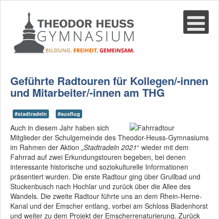
Suche
02361-375940
email@thgre.de
Geführte Radtouren für Kollegen/-innen
und Mitarbeiter/-innen am THG
#stadtradeln
#ausflug
Auch in diesem Jahr haben sich
Mitglieder der Schulgemeinde des Theodor-Heuss-Gymnasiums
im Rahmen der Aktion „
Stadtradeln 2021
“ wieder mit dem
Fahrrad auf zwei Erkundungstouren begeben, bei denen
interessante historische und soziokulturelle Informationen
präsentiert wurden. Die erste Radtour ging über Grullbad und
Stuckenbusch nach Hochlar und zurück über die Allee des
Wandels. Die zweite Radtour führte uns an dem Rhein-Herne-
Kanal und der Emscher entlang, vorbei am Schloss Bladenhorst
und weiter zu dem Projekt der Emscherrenaturierung. Zurück