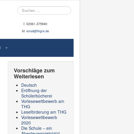
Suche
02361-375940
email@thgre.de
N
Vorschläge zum
Weiterlesen
Deutsch
Eröffnung der
Schülerbücherei
Vorlesewettbewerb am
THG
Leseförderung am THG
Vorlesewettbewerb
2020
Die Schule – ein
Abenteuerspielplatz!