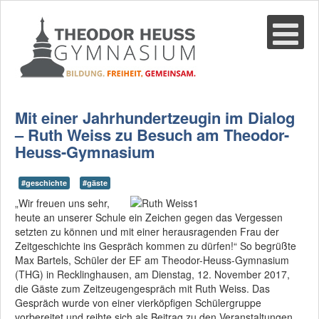
Suche
02361-375940
email@thgre.de
Mit einer Jahrhundertzeugin im Dialog
– Ruth Weiss zu Besuch am Theodor-
Heuss-Gymnasium
#geschichte
#gäste
„Wir freuen uns sehr,
heute an unserer Schule ein Zeichen gegen das Vergessen
setzten zu können und mit einer herausragenden Frau der
Zeitgeschichte ins Gespräch kommen zu dürfen!“ So begrüßte
Max Bartels, Schüler der EF am Theodor-Heuss-Gymnasium
(THG) in Recklinghausen, am Dienstag, 12. November 2017,
die Gäste zum Zeitzeugengespräch mit Ruth Weiss. Das
Gespräch wurde von einer vierköpfigen Schülergruppe
vorbereitet und reihte sich als Beitrag zu den Veranstaltungen