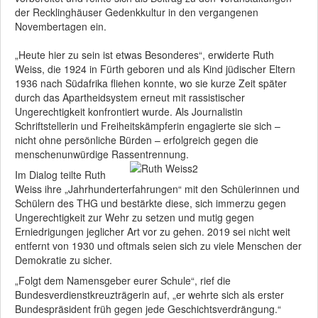
der Recklinghäuser Gedenkkultur in den vergangenen
Novembertagen ein.
„Heute hier zu sein ist etwas Besonderes“, erwiderte Ruth
Weiss, die 1924 in Fürth geboren und als Kind jüdischer Eltern
1936 nach Südafrika fliehen konnte, wo sie kurze Zeit später
durch das Apartheidsystem erneut mit rassistischer
Ungerechtigkeit konfrontiert wurde. Als Journalistin
Schriftstellerin und Freiheitskämpferin engagierte sie sich –
nicht ohne persönliche Bürden – erfolgreich gegen die
menschenunwürdige Rassentrennung.
Im Dialog teilte Ruth
Weiss ihre „Jahrhunderterfahrungen“ mit den Schülerinnen und
Schülern des THG und bestärkte diese, sich immerzu gegen
Ungerechtigkeit zur Wehr zu setzen und mutig gegen
Erniedrigungen jeglicher Art vor zu gehen. 2019 sei nicht weit
entfernt von 1930 und oftmals seien sich zu viele Menschen der
Demokratie zu sicher.
„Folgt dem Namensgeber eurer Schule“, rief die
Bundesverdienstkreuzträgerin auf, „er wehrte sich als erster
Bundespräsident früh gegen jede Geschichtsverdrängung.“