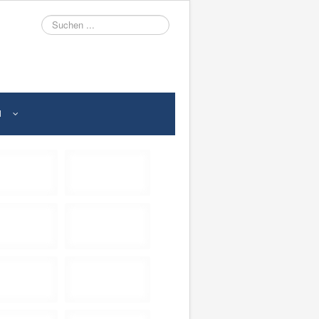
Suche
N