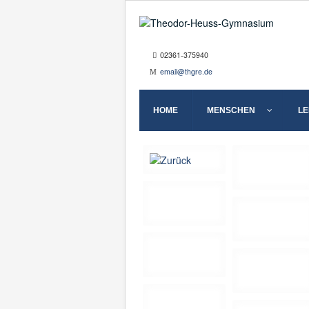
02361-375940
email@thgre.de
HOME
MENSCHEN
L