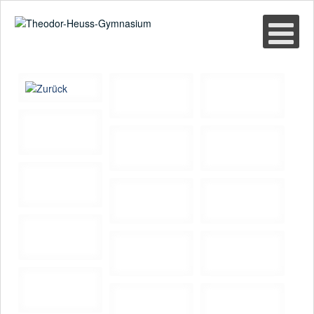
Suche
02361-375940
email@thgre.de