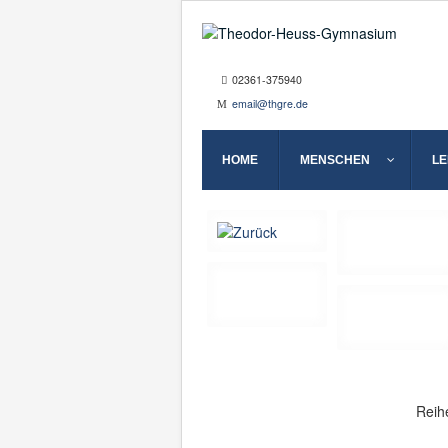
02361-375940
email@thgre.de
HOME
MENSCHEN
L
Reih