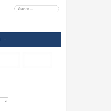
Suche
N