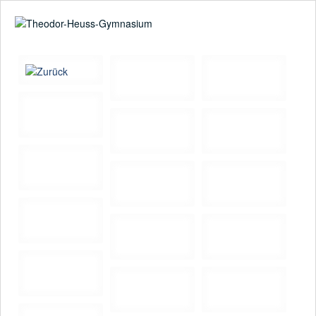
Suche
02361-375940
email@thgre.de