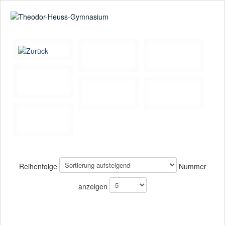
Suche
02361-375940
email@thgre.de
Reihenfolge
Nummer
anzeigen