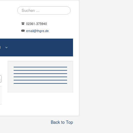
Suche
02361-375940
email@thgre.de
N
#
Back to Top