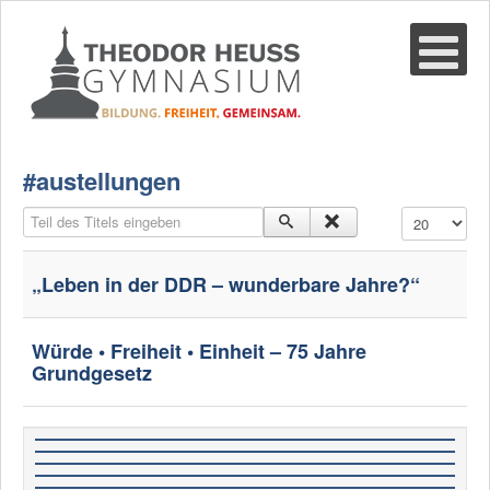
Suche
02361-375940
email@thgre.de
#austellungen
Teil des Titels eingeben
Anzeige #
„Leben in der DDR – wunderbare Jahre?“
Würde • Freiheit • Einheit – 75 Jahre
Grundgesetz