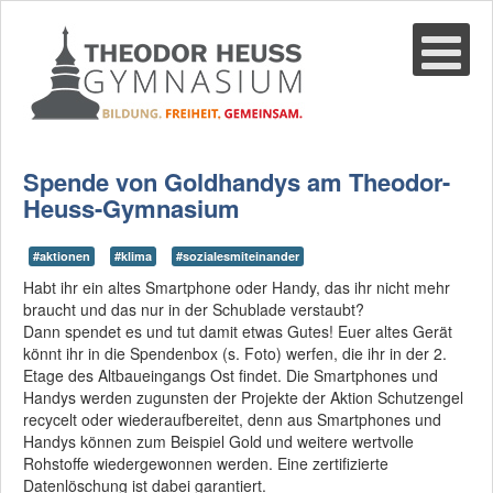
Suche
02361-375940
email@thgre.de
Spende von Goldhandys am Theodor-
Heuss-Gymnasium
#aktionen
#klima
#sozialesmiteinander
Habt ihr ein altes Smartphone oder Handy, das ihr nicht mehr
braucht und das nur in der Schublade verstaubt?
Dann spendet es und tut damit etwas Gutes! Euer altes Gerät
könnt ihr in die Spendenbox (s. Foto) werfen, die ihr in der 2.
Etage des Altbaueingangs Ost findet. Die Smartphones und
Handys werden zugunsten der Projekte der Aktion Schutzengel
recycelt oder wiederaufbereitet, denn aus Smartphones und
Handys können zum Beispiel Gold und weitere wertvolle
Rohstoffe wiedergewonnen werden. Eine zertifizierte
Datenlöschung ist dabei garantiert.