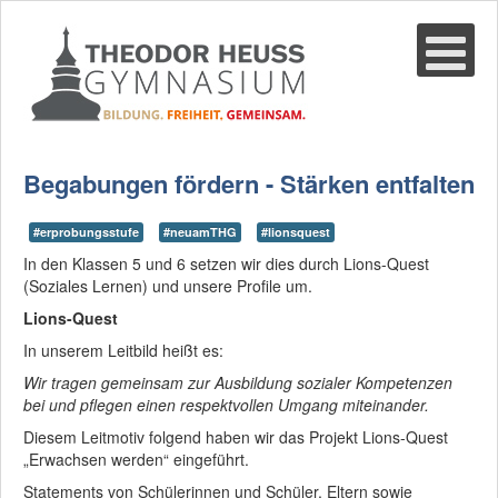
Suche
02361-375940
email@thgre.de
Begabungen fördern - Stärken entfalten
#erprobungsstufe
#neuamTHG
#lionsquest
In den Klassen 5 und 6 setzen wir dies durch Lions-Quest
(Soziales Lernen) und unsere Profile um.
Lions-Quest
In unserem Leitbild heißt es:
Wir tragen gemeinsam zur Ausbildung sozialer Kompetenzen
bei und pflegen einen respektvollen Umgang miteinander.
Diesem Leitmotiv folgend haben wir das Projekt Lions-Quest
„Erwachsen werden“ eingeführt.
Statements von Schülerinnen und Schüler, Eltern sowie